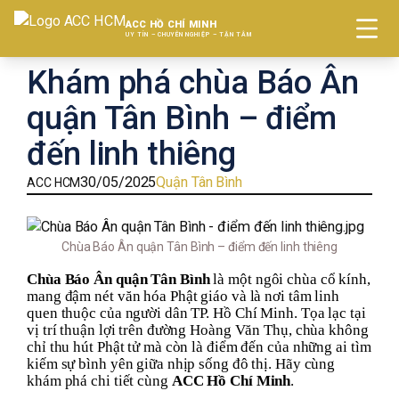
ACC HỒ CHÍ MINH
UY TÍN – CHUYÊN NGHIỆP – TẬN TÂM
Khám phá chùa Báo Ân
VỀ CHÚNG TÔI
quận Tân Bình – điểm
ĐẤT ĐAI
đến linh thiêng
GIẢI QUYẾT TRANH CHẤP
30/05/2025
Quận Tân Bình
ACC HCM
THÀNH LẬP CÔNG TY
Chùa Báo Ân quận Tân Bình – điểm đến linh thiêng
GIẤY PHÉP KINH DOANH
Chùa Báo Ân quận Tân Bình
là một ngôi chùa cổ kính,
ĐĂNG KÝ NHÃN HIỆU
mang đậm nét văn hóa Phật giáo và là nơi tâm linh
quen thuộc của người dân TP. Hồ Chí Minh. Tọa lạc tại
vị trí thuận lợi trên đường Hoàng Văn Thụ, chùa không
TUYỂN DỤNG
chỉ thu hút Phật tử mà còn là điểm đến của những ai tìm
kiếm sự bình yên giữa nhịp sống đô thị. Hãy cùng
LIÊN HỆ
khám phá chi tiết cùng
ACC Hồ Chí Minh
.