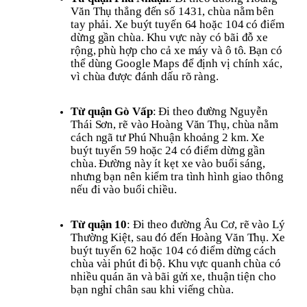
Văn Thụ thẳng đến số 1431, chùa nằm bên
tay phải. Xe buýt tuyến 64 hoặc 104 có điểm
dừng gần chùa. Khu vực này có bãi đỗ xe
rộng, phù hợp cho cả xe máy và ô tô. Bạn có
thể dùng Google Maps để định vị chính xác,
vì chùa được đánh dấu rõ ràng.
Từ quận Gò Vấp
: Đi theo đường Nguyễn
Thái Sơn, rẽ vào Hoàng Văn Thụ, chùa nằm
cách ngã tư Phú Nhuận khoảng 2 km. Xe
buýt tuyến 59 hoặc 24 có điểm dừng gần
chùa. Đường này ít kẹt xe vào buổi sáng,
nhưng bạn nên kiểm tra tình hình giao thông
nếu đi vào buổi chiều.
Từ quận 10
: Đi theo đường Âu Cơ, rẽ vào Lý
Thường Kiệt, sau đó đến Hoàng Văn Thụ. Xe
buýt tuyến 62 hoặc 104 có điểm dừng cách
chùa vài phút đi bộ. Khu vực quanh chùa có
nhiều quán ăn và bãi gửi xe, thuận tiện cho
bạn nghỉ chân sau khi viếng chùa.