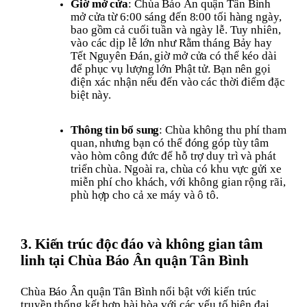
Giờ mở cửa
: Chùa Báo Ân quận Tân Bình
mở cửa từ 6:00 sáng đến 8:00 tối hàng ngày,
bao gồm cả cuối tuần và ngày lễ. Tuy nhiên,
vào các dịp lễ lớn như Rằm tháng Bảy hay
Tết Nguyên Đán, giờ mở cửa có thể kéo dài
để phục vụ lượng lớn Phật tử. Bạn nên gọi
điện xác nhận nếu đến vào các thời điểm đặc
biệt này.
Thông tin bổ sung
: Chùa không thu phí tham
quan, nhưng bạn có thể đóng góp tùy tâm
vào hòm công đức để hỗ trợ duy trì và phát
triển chùa. Ngoài ra, chùa có khu vực gửi xe
miễn phí cho khách, với không gian rộng rãi,
phù hợp cho cả xe máy và ô tô.
3. Kiến trúc độc đáo và không gian tâm
linh tại Chùa Báo Ân quận Tân Bình
Chùa Báo Ân quận Tân Bình nổi bật với kiến trúc
truyền thống kết hợp hài hòa với các yếu tố hiện đại,