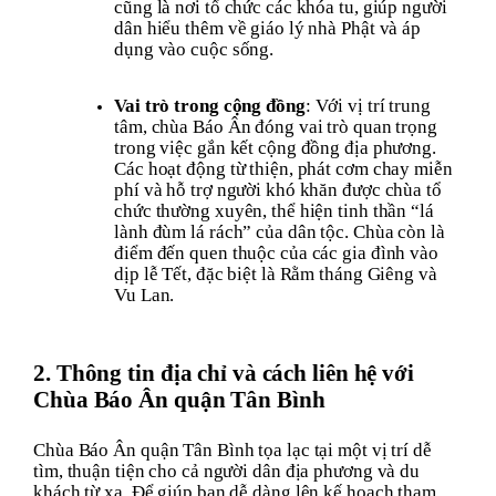
cũng là nơi tổ chức các khóa tu, giúp người
dân hiểu thêm về giáo lý nhà Phật và áp
dụng vào cuộc sống.
Vai trò trong cộng đồng
: Với vị trí trung
tâm, chùa Báo Ân đóng vai trò quan trọng
trong việc gắn kết cộng đồng địa phương.
Các hoạt động từ thiện, phát cơm chay miễn
phí và hỗ trợ người khó khăn được chùa tổ
chức thường xuyên, thể hiện tinh thần “lá
lành đùm lá rách” của dân tộc. Chùa còn là
điểm đến quen thuộc của các gia đình vào
dịp lễ Tết, đặc biệt là Rằm tháng Giêng và
Vu Lan.
2. Thông tin địa chỉ và cách liên hệ với
Chùa Báo Ân quận Tân Bình
Chùa Báo Ân quận Tân Bình tọa lạc tại một vị trí dễ
tìm, thuận tiện cho cả người dân địa phương và du
khách từ xa. Để giúp bạn dễ dàng lên kế hoạch tham