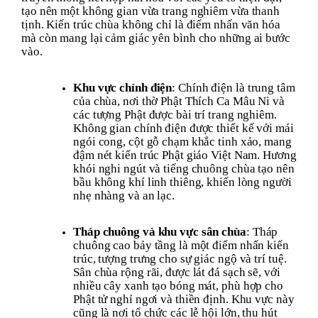
tạo nên một không gian vừa trang nghiêm vừa thanh
tịnh. Kiến trúc chùa không chỉ là điểm nhấn văn hóa
mà còn mang lại cảm giác yên bình cho những ai bước
vào.
Khu vực chính điện
: Chính điện là trung tâm
của chùa, nơi thờ Phật Thích Ca Mâu Ni và
các tượng Phật được bài trí trang nghiêm.
Không gian chính điện được thiết kế với mái
ngói cong, cột gỗ chạm khắc tinh xảo, mang
đậm nét kiến trúc Phật giáo Việt Nam. Hương
khói nghi ngút và tiếng chuông chùa tạo nên
bầu không khí linh thiêng, khiến lòng người
nhẹ nhàng và an lạc.
Tháp chuông và khu vực sân chùa
: Tháp
chuông cao bảy tầng là một điểm nhấn kiến
trúc, tượng trưng cho sự giác ngộ và trí tuệ.
Sân chùa rộng rãi, được lát đá sạch sẽ, với
nhiều cây xanh tạo bóng mát, phù hợp cho
Phật tử nghỉ ngơi và thiền định. Khu vực này
cũng là nơi tổ chức các lễ hội lớn, thu hút