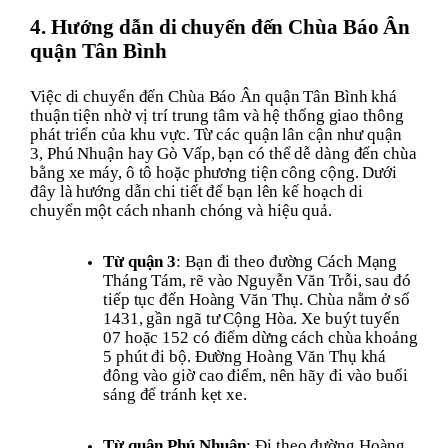
4. Hướng dẫn di chuyển đến Chùa Báo Ân
quận Tân Bình
Việc di chuyển đến Chùa Báo Ân quận Tân Bình khá
thuận tiện nhờ vị trí trung tâm và hệ thống giao thông
phát triển của khu vực. Từ các quận lân cận như quận
3, Phú Nhuận hay Gò Vấp, bạn có thể dễ dàng đến chùa
bằng xe máy, ô tô hoặc phương tiện công cộng. Dưới
đây là hướng dẫn chi tiết để bạn lên kế hoạch di
chuyển một cách nhanh chóng và hiệu quả.
Từ quận 3
: Bạn đi theo đường Cách Mạng
Tháng Tám, rẽ vào Nguyễn Văn Trỗi, sau đó
tiếp tục đến Hoàng Văn Thụ. Chùa nằm ở số
1431, gần ngã tư Cộng Hòa. Xe buýt tuyến
07 hoặc 152 có điểm dừng cách chùa khoảng
5 phút đi bộ. Đường Hoàng Văn Thụ khá
đông vào giờ cao điểm, nên hãy đi vào buổi
sáng để tránh kẹt xe.
Từ quận Phú Nhuận
: Đi theo đường Hoàng