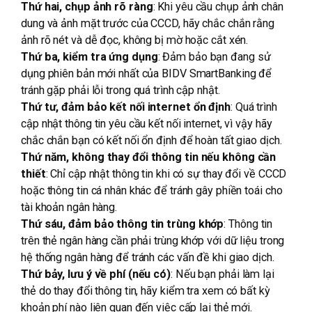
Thứ hai, chụp ảnh rõ ràng
: Khi yêu cầu chụp ảnh chân
dung và ảnh mặt trước của CCCD, hãy chắc chắn rằng
ảnh rõ nét và dễ đọc, không bị mờ hoặc cắt xén.
Thứ ba, kiểm tra ứng dụng
: Đảm bảo bạn đang sử
dụng phiên bản mới nhất của BIDV SmartBanking để
tránh gặp phải lỗi trong quá trình cập nhật.
Thứ tư, đảm bảo kết nối internet ổn định
: Quá trình
cập nhật thông tin yêu cầu kết nối internet, vì vậy hãy
chắc chắn bạn có kết nối ổn định để hoàn tất giao dịch.
Thứ năm, không thay đổi thông tin nếu không cần
thiết
: Chỉ cập nhật thông tin khi có sự thay đổi về CCCD
hoặc thông tin cá nhân khác để tránh gây phiền toái cho
tài khoản ngân hàng.
Thứ sáu, đảm bảo thông tin trùng khớp
: Thông tin
trên thẻ ngân hàng cần phải trùng khớp với dữ liệu trong
hệ thống ngân hàng để tránh các vấn đề khi giao dịch.
Thứ bảy, lưu ý về phí (nếu có)
: Nếu bạn phải làm lại
thẻ do thay đổi thông tin, hãy kiểm tra xem có bất kỳ
khoản phí nào liên quan đến việc cấp lại thẻ mới.