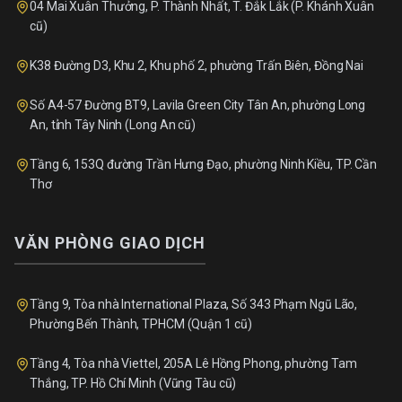
04 Mai Xuân Thưởng, P. Thành Nhất, T. Đắk Lắk (P. Khánh Xuân
cũ)
K38 Đường D3, Khu 2, Khu phố 2, phường Trấn Biên, Đồng Nai
Số A4-57 Đường BT9, Lavila Green City Tân An, phường Long
An, tỉnh Tây Ninh (Long An cũ)
Tầng 6, 153Q đường Trần Hưng Đạo, phường Ninh Kiều, TP. Cần
Thơ
VĂN PHÒNG GIAO DỊCH
Tầng 9, Tòa nhà International Plaza, Số 343 Phạm Ngũ Lão,
Phường Bến Thành, TPHCM (Quận 1 cũ)
Tầng 4, Tòa nhà Viettel, 205A Lê Hồng Phong, phường Tam
Thắng, TP. Hồ Chí Minh (Vũng Tàu cũ)