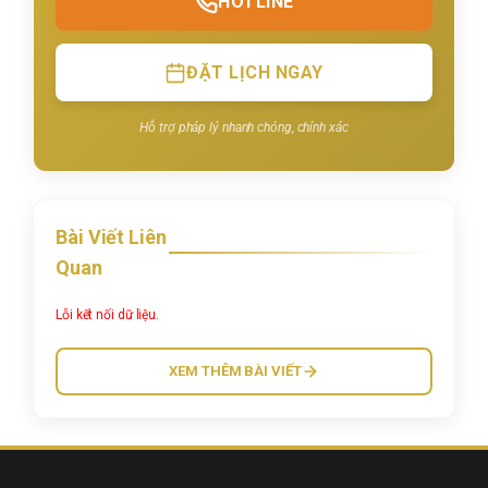
HOTLINE
ĐẶT LỊCH NGAY
Hỗ trợ pháp lý nhanh chóng, chính xác
Bài Viết Liên
Quan
Lỗi kết nối dữ liệu.
XEM THÊM BÀI VIẾT