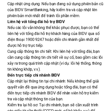
Cập nhật ứng dụng: Nếu bạn đang sử dụng phiên bản cũ
của BIDV SmartBanking, hãy kiểm tra và cập nhật lên
phiên bản mới nhất để tránh lỗi phần mềm.
Liên hệ với tổng đài hỗ trợ BIDV
Nếu các lỗi vẫn không thể khắc phục được, bạn có thể
liên hệ với tổng đài hỗ trợ khách hàng của BIDV qua số
điện thoại 1900 9247 hoặc đến chi nhánh gần nhất để
được hỗ trợ trực tiếp.
Cung cấp thông tin chi tiết: Khi liên hệ với tổng đài, bạn
cần cung cấp thông tin chi tiết về sự cố, bao gồm các lỗi
xảy ra trong quá trình cập nhật (ví dụ: lỗi hệ thống, thông
tin không khớp, v.v.).
Đến trực tiếp chi nhánh BIDV
Cập nhật lại thông tin tại chi nhánh: Nếu không thể giải
quyết vấn đề qua ứng dụng hoặc tổng đài, bạn có thể
đến trực tiếp chi nhánh BIDV để nhân viên hỗ trợ kiểm
tra và cập nhật thông tin của bạn.
Kiểm tra lại hồ sơ: Tại chi nhánh, bạn sẽ cần xuất trình
các giấy tờ cần thiết (CCCD mới, sổ hộ khẩu, v.v.) để