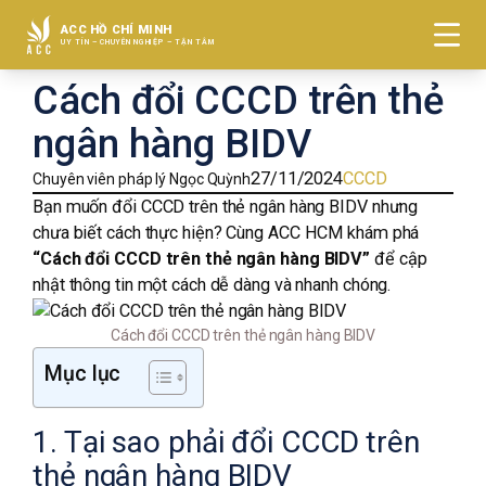
ACC HỒ CHÍ MINH
UY TÍN – CHUYÊN NGHIỆP – TẬN TÂM
Cách đổi CCCD trên thẻ
VỀ CHÚNG TÔI
ngân hàng BIDV
ĐẤT ĐAI
27/11/2024
CCCD
Chuyên viên pháp lý Ngọc Quỳnh
Bạn muốn đổi CCCD trên thẻ ngân hàng BIDV nhưng
GIẢI QUYẾT TRANH CHẤP
chưa biết cách thực hiện? Cùng
ACC HCM
khám phá
“Cách đổi CCCD trên thẻ ngân hàng BIDV”
để cập
THÀNH LẬP CÔNG TY
nhật thông tin một cách dễ dàng và nhanh chóng.
GIẤY PHÉP KINH DOANH
Cách đổi CCCD trên thẻ ngân hàng BIDV
ĐĂNG KÝ NHÃN HIỆU
Mục lục
TUYỂN DỤNG
1. Tại sao phải đổi CCCD trên
LIÊN HỆ
thẻ ngân hàng BIDV