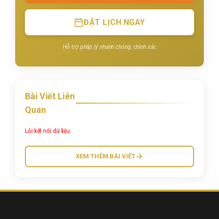
ĐẶT LỊCH NGAY
Hỗ trợ pháp lý nhanh chóng, chính xác
Bài Viết Liên
Quan
Lỗi kết nối dữ liệu.
XEM THÊM BÀI VIẾT