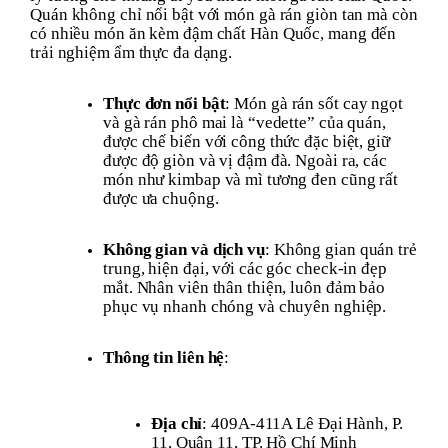
Quán không chỉ nổi bật với món gà rán giòn tan mà còn
có nhiều món ăn kèm đậm chất Hàn Quốc, mang đến
trải nghiệm ẩm thực đa dạng.
Thực đơn nổi bật
: Món gà rán sốt cay ngọt
và gà rán phô mai là “vedette” của quán,
được chế biến với công thức đặc biệt, giữ
được độ giòn và vị đậm đà. Ngoài ra, các
món như kimbap và mì tương đen cũng rất
được ưa chuộng.
Không gian và dịch vụ
: Không gian quán trẻ
trung, hiện đại, với các góc check-in đẹp
mắt. Nhân viên thân thiện, luôn đảm bảo
phục vụ nhanh chóng và chuyên nghiệp.
Thông tin liên hệ
:
Địa chỉ
: 409A-411A Lê Đại Hành, P.
11, Quận 11, TP. Hồ Chí Minh