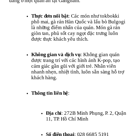
đang ở một quán ăn tại Gangnam.
Thực đơn nổi bật
: Các món như tokbokki
phô mai, gà rán Hàn Quốc và lẩu bò Bulgogi
là những điểm nhấn của quán. Món gà rán
giòn tan, phủ sốt cay ngọt đặc trưng luôn
được thực khách yêu thích.
Không gian và dịch vụ
: Không gian quán
được trang trí với các hình ảnh K-pop, tạo
cảm giác gần gũi với giới trẻ. Nhân viên
nhanh nhẹn, nhiệt tình, luôn sẵn sàng hỗ trợ
khách hàng.
Thông tin liên hệ
:
Địa chỉ
: 272B Minh Phụng, P. 2, Quận
11, TP. Hồ Chí Minh
Số điện thoại
: 028 6685 5191