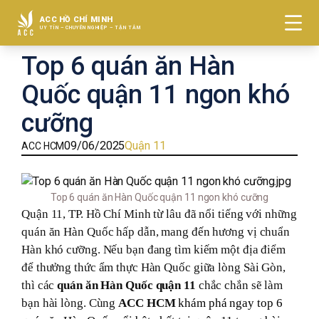
ACC HỒ CHÍ MINH
UY TÍN – CHUYÊN NGHIỆP – TẬN TÂM
Top 6 quán ăn Hàn
VỀ CHÚNG TÔI
Quốc quận 11 ngon khó
ĐẤT ĐAI
cưỡng
GIẢI QUYẾT TRANH CHẤP
09/06/2025
Quận 11
ACC HCM
THÀNH LẬP CÔNG TY
Top 6 quán ăn Hàn Quốc quận 11 ngon khó cưỡng
GIẤY PHÉP KINH DOANH
Quận 11, TP. Hồ Chí Minh từ lâu đã nổi tiếng với những
quán ăn Hàn Quốc hấp dẫn, mang đến hương vị chuẩn
ĐĂNG KÝ NHÃN HIỆU
Hàn khó cưỡng. Nếu bạn đang tìm kiếm một địa điểm
TUYỂN DỤNG
để thưởng thức ẩm thực Hàn Quốc giữa lòng Sài Gòn,
thì các
quán ăn Hàn Quốc quận 11
chắc chắn sẽ làm
LIÊN HỆ
bạn hài lòng. Cùng
ACC HCM
khám phá ngay top 6