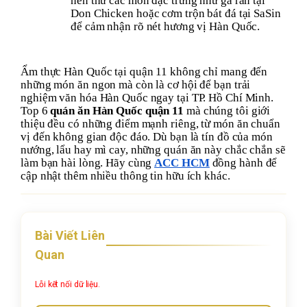
nên thử các món đặc trưng như gà rán tại
Don Chicken hoặc cơm trộn bát đá tại SaSin
để cảm nhận rõ nét hương vị Hàn Quốc.
Ẩm thực Hàn Quốc tại quận 11 không chỉ mang đến
những món ăn ngon mà còn là cơ hội để bạn trải
nghiệm văn hóa Hàn Quốc ngay tại TP. Hồ Chí Minh.
Top 6
quán ăn Hàn Quốc quận 11
mà chúng tôi giới
thiệu đều có những điểm mạnh riêng, từ món ăn chuẩn
vị đến không gian độc đáo. Dù bạn là tín đồ của món
nướng, lẩu hay mì cay, những quán ăn này chắc chắn sẽ
làm bạn hài lòng. Hãy cùng
ACC HCM
đồng hành để
cập nhật thêm nhiều thông tin hữu ích khác.
Bài Viết Liên
Quan
Lỗi kết nối dữ liệu.